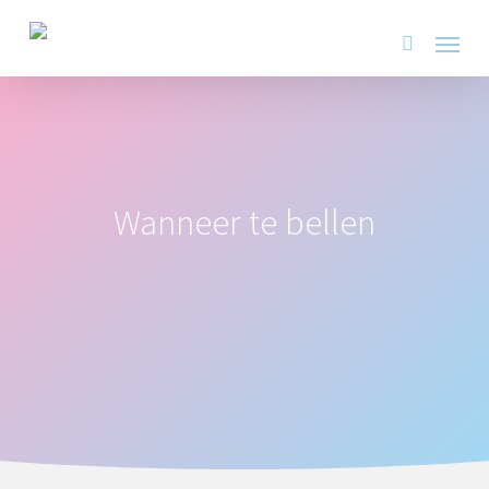
Skip
Menu
to
search
main
content
Wanneer te bellen