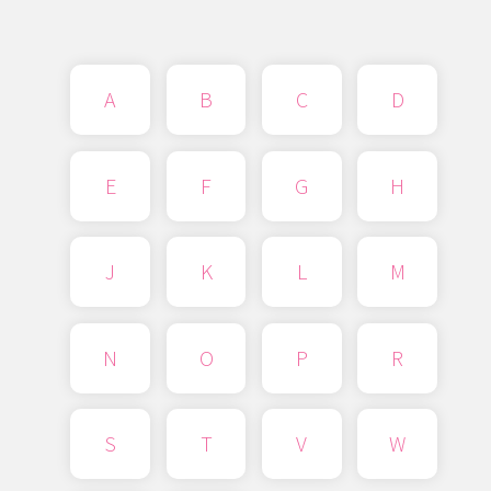
A
B
C
D
E
F
G
H
J
K
L
M
N
O
P
R
S
T
V
W