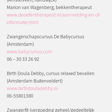
Marion van Wagenberg, bekkentherapeut
www.deoefentherapeut.nl/aanmelding-en-of-
informatie.html
Zwangerschapscursus De Babycursus
(Amsterdam)
www.babycursus.com
06 – 30 33 26 92
Birth Doula Debby, cursus relaxed bevallen
(Amsterdam Buitenveldert)
www.birthdouladebby.nl
06-53801380
Zwangerfit (vergoeding geheel/gedeeltelijk