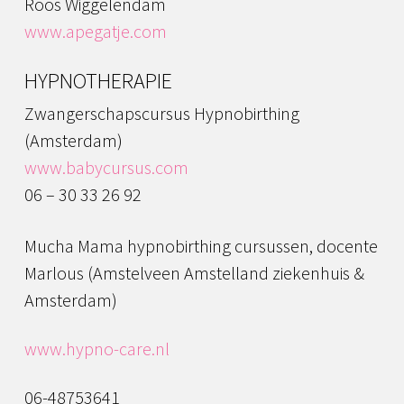
Roos Wiggelendam
www.apegatje.com
HYPNOTHERAPIE
Zwangerschapscursus Hypnobirthing
(Amsterdam)
www.babycursus.com
06 – 30 33 26 92
Mucha Mama hypnobirthing cursussen, docente
Marlous (Amstelveen Amstelland ziekenhuis &
Amsterdam)
www.hypno-care.nl
06-48753641