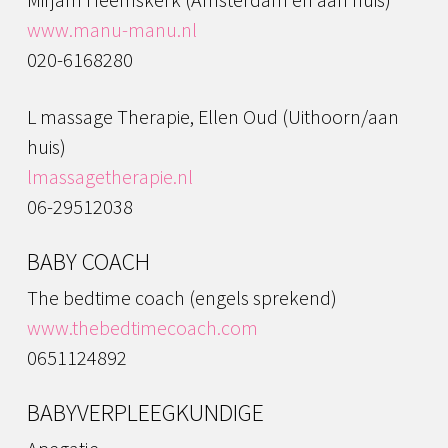
www.manu-manu.nl
020-6168280
L massage Therapie, Ellen Oud (Uithoorn/aan
huis)
lmassagetherapie.nl
06-29512038
BABY COACH
The bedtime coach (engels sprekend)
www.thebedtimecoach.com
0651124892
BABYVERPLEEGKUNDIGE