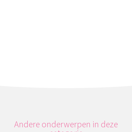
precies welke medicatie tijdens de
zwangerschap is toegestaan en welke niet.
Andere onderwerpen in deze