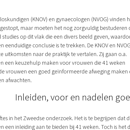
rloskundigen (KNOV) en gynaecologen (NVOG) vinden h
is gestopt, maar moeten het nog zorgvuldig bestuderen
el studies op dit vlak die een divers beeld geven, waardo
een eenduidige conclusie is te trekken. De KNOV en NVO
uitkomsten naar de praktijk te vertalen. Zij gaan o.a.
en en een keuzehulp maken voor vrouwen die 41 weken
de vrouwen een goed geïnformeerde afweging maken 
len afwachten.
Inleiden, voor en nadelen go
tes in het Zweedse onderzoek. Het is te begrijpen dat 
n een inleiding aan te bieden bij 41 weken. Toch is het 