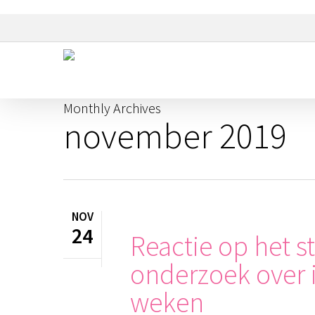
Skip
to
main
content
Monthly Archives
november 2019
NOV
24
Reactie op het 
onderzoek over i
weken