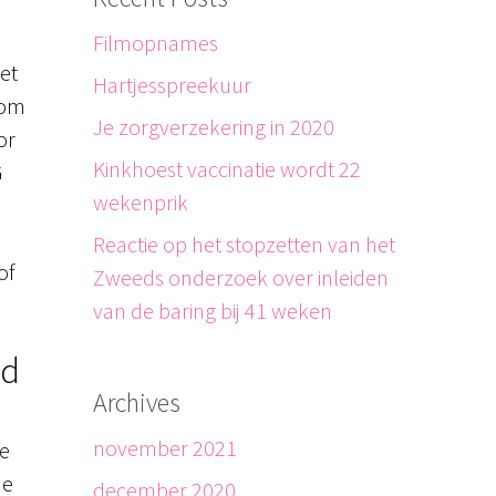
Filmopnames
et
Hartjesspreekuur
 om
Je zorgverzekering in 2020
or
Kinkhoest vaccinatie wordt 22
G
wekenprik
Reactie op het stopzetten van het
of
Zweeds onderzoek over inleiden
van de baring bij 41 weken
ed
Archives
november 2021
de
de
december 2020