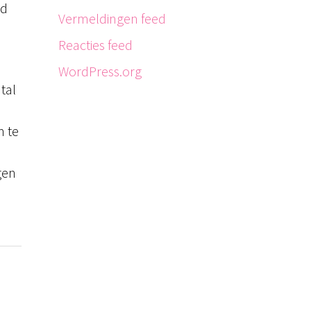
nd
Vermeldingen feed
Reacties feed
WordPress.org
tal
m te
gen