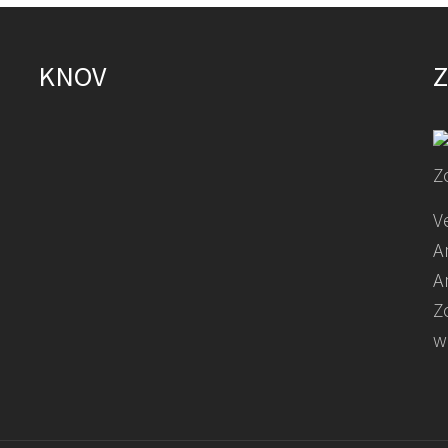
KNOV
Z
V
A
A
Z
w